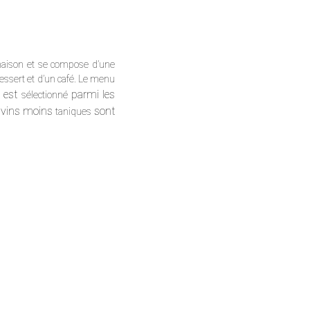
t maison et se compose d’une
essert et d’un café. Le menu
n est
parmi les
sélectionné
 vins moins
sont
taniques