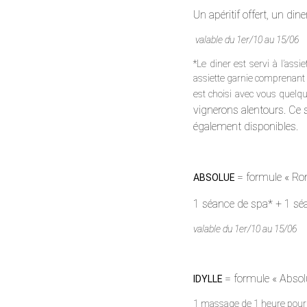
Un apéritif offert, un di
valable du 1er/10 au 15/06
*Le diner est servi à l’ass
assiette garnie comprenant 
est choisi avec vous quelqu
vignerons alentours. Ce 
également disponibles.
= formule « R
ABSOLUE
1 séance de spa* + 1 sé
valable du 1er/10 au 15/06
= formule « Abso
IDYLLE
1 massage de 1 heure pour 