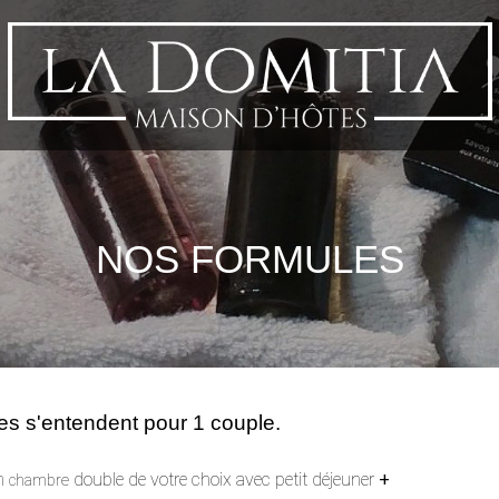
NOS FORMULES
es s'entendent pour 1 couple.
en
double de votre choix avec petit déjeuner
+
chambre