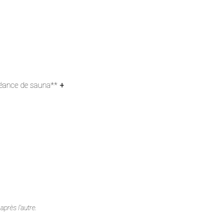
s: 470€
 séance de sauna**
+
410€
près l’autre.