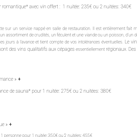
ner romantique* avec vin offert : 1 nuitée: 235€ ou 2 nuitées: 340€
iette sur un service nappé en salle de restauration. Il est entièrement fai
un assortiment de crudités, un féculent et une viande ou un poisson, d’un d
Le vi
es jours à l’avance et tient compte de vos intolérances éventuelles.
sont des vins qualitatifs aux cépages
régionaux. Des
essentiellement
omance »
+
ance de sauna* pour 1 nuitée: 275€ ou 2 nuitées: 380€
lue »
+
1 personne pour 1 nuitée: 350€ ou 2 nuitées: 455€